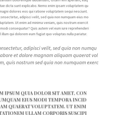
ccusantium doloremque laudantium, totam rem aperiam, eaq
 vitae dicta sunt explicabo. Nemo enim ipsam voluptatem qu
r magni dolores eos qui ratione voluptatem sequi nesciunt.
consectetur, adipisci velit, sed quia non numquam eius mo
luptatem. Ut enim ad minima veniam, quis nostrum exercit
commodi consequatur? Quis autem vel eum iure reprehenderi
l illum qui dolorem eum fugiat quo voluptas nulla pariatur.
onsectetur, adipisci velit, sed quia non numqu
 labore et dolore magnam aliquam quaerat vol
am, quis nostrum sed quia non numquam exerc
 IPSUM QUIA DOLOR SIT AMET, CON
 NUMQUAM EIUS MODI TEMPORA INCID
AM QUAERAT VOLUPTATEM. UT ENIM
TATIONEM ULLAM CORPORIS SUSCIPI