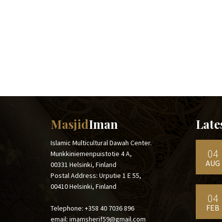
Masjid
Iman
Late
Islamic Multicultural Dawah Center.
04
Munkkiniemenpuistotie 4 A,
AUG
00331 Helsinki, Finland
Postal Address: Urputie 1 E 55,
00410 Helsinki, Finland
04
FEB
Telephone: +358 40 7036 896
email: imamsherif59@gmail.com