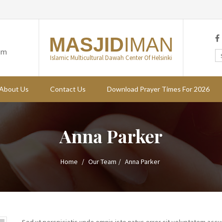
MASJID
IMAN
om
Islamic Multicultural Dawah Center Of Helsinki
About Us
Contact Us
Download Prayer Times For 2026
Anna Parker
Home
Our Team
Anna Parker