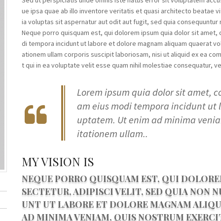
Sed ut perspiciatis unde omnis iste natus error sit voluptatem a
ue ipsa quae ab illo inventore veritatis et quasi architecto beatae
ia voluptas sit aspernatur aut odit aut fugit, sed quia consequuntu
Neque porro quisquam est, qui dolorem ipsum quia dolor sit amet, 
di tempora incidunt ut labore et dolore magnam aliquam quaerat vo
ationem ullam corporis suscipit laboriosam, nisi ut aliquid ex ea 
t qui in ea voluptate velit esse quam nihil molestiae consequatur, ve
Lorem ipsum quia dolor sit amet, c
am eius modi tempora incidunt ut
uptatem. Ut enim ad minima veni
itationem ullam..
MY VISION IS
NEQUE PORRO QUISQUAM EST, QUI DOLOREM
SECTETUR, ADIPISCI VELIT, SED QUIA NON
UNT UT LABORE ET DOLORE MAGNAM ALIQU
AD MINIMA VENIAM, QUIS NOSTRUM EXERCI